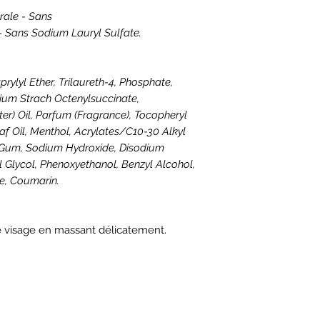
rale - Sans
e - Sans Sodium Lauryl Sulfate.
rylyl Ether, Trilaureth-4, Phosphate,
ium Strach Octenylsuccinate,
r) Oil, Parfum (Fragrance), Tocopheryl
f Oil, Menthol, Acrylates/C10-30 Alkyl
 Gum, Sodium Hydroxide, Disodium
l Glycol, Phenoxyethanol, Benzyl Alcohol,
e, Coumarin.
le visage en massant délicatement.