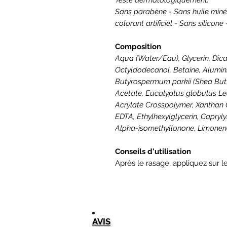
Sans parabène - Sans huile miné
colorant artificiel - Sans silicon
Composition
Aqua (Water/Eau), Glycerin, Dicap
Octyldodecanol, Betaine, Alumin
Butyrospermum parkii (Shea Butte
Acetate, Eucalyptus globulus Lea
Acrylate Crosspolymer, Xanthan
EDTA, Ethylhexylglycerin, Capryly
Alpha-isomethyllonone, Limonen
Conseils d'utilisation
Après le rasage, appliquez sur 
AVIS