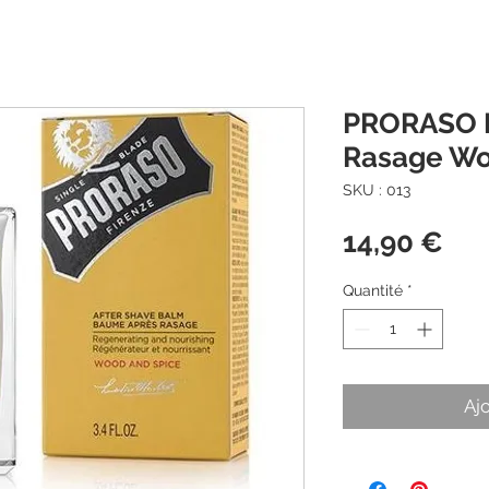
PRORASO 
Rasage Wo
SKU : 013
Pri
14,90 €
Quantité
*
Aj