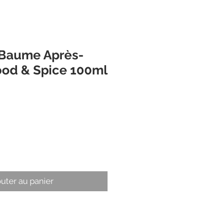
Baume Après-
od & Spice 100ml
x
outer au panier