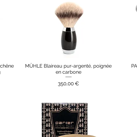
 chêne
MÜHLE Blaireau pur-argenté, poignée
PA
Aperçu rapide
g
en carbone
Prix
350,00 €