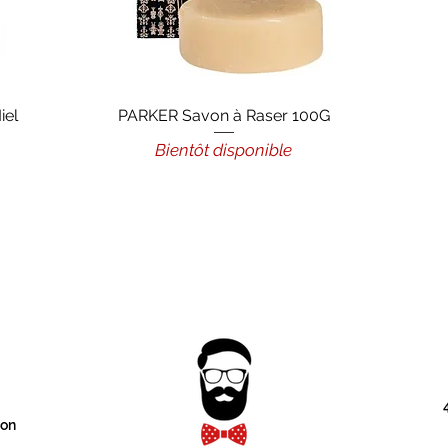
iel
PARKER Savon à Raser 100G
Aperçu rapide
Bientôt disponible
onnel
ion