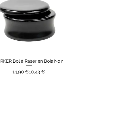
RKER Bol à Raser en Bois Noir
Aperçu rapide
Prix original
Prix promotionnel
14,90 €
10,43 €