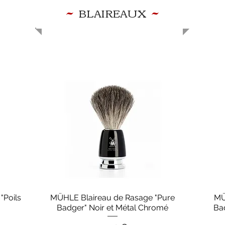
~
~
BLAIREAUX
"Poils
MÜHLE Blaireau de Rasage "Pure
MÜ
Aperçu rapide
Badger" Noir et Métal Chromé
Ba