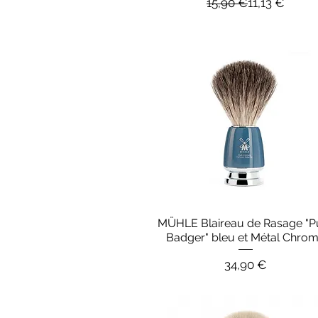
Prix original
Prix promoti
15,90 €
11,13 €
MÜHLE Blaireau de Rasage "P
Aperçu rapide
Badger" bleu et Métal Chro
Prix
34,90 €