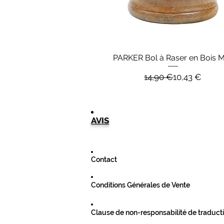
PARKER Bol à Raser en Bois M
Aperçu rapide
Prix original
Prix promoti
14,90 €
10,43 €
AVIS
Contact
Conditions Générales de Vente
Clause de non-responsabilité de traduct