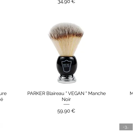
onnel
Prix
34,90 €
ure
PARKER Blaireau " VEGAN " Manche
M
Aperçu rapide
mé
Noir
Prix
59,90 €
-30%