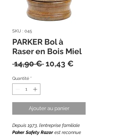
SKU : 045
PARKER Bol à
Raser en Bois Miel
Prix
Prix
 14,90 € 
10,43 €
original
promotionnel
Quantité
*
Ajouter au panier
Depuis 1973, l’entreprise familiale
Paker Safety Razor
est reconnue