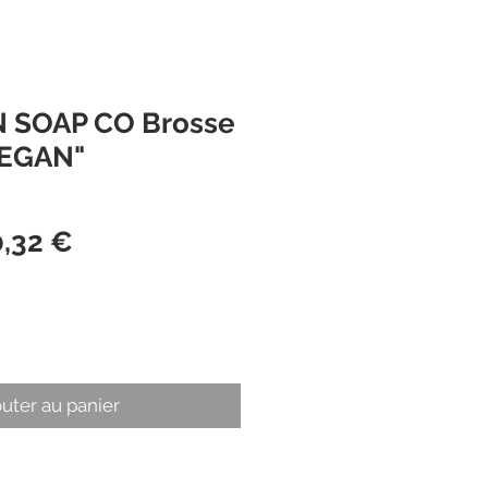
 SOAP CO Brosse
VEGAN"
ix
Prix
0,32 €
iginal
promotionnel
outer au panier