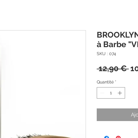
BROOKLYN
à Barbe "
SKU : 074
Pr
 12,90 € 
1
or
Quantité
*
Aj