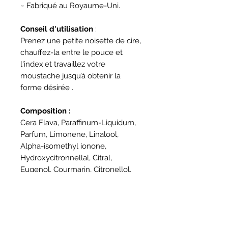
~ Fabriqué au Royaume-Uni.
Conseil d'utilisation
:
Prenez une petite noisette de cire,
chauffez-la entre le pouce et
l'index.et travaillez votre
moustache jusqu’à obtenir la
forme désirée .
Composition :
Cera Flava, Paraffinum-Liquidum,
Parfum, Limonene, Linalool,
Alpha-isomethyl ionone,
Hydroxycitronnellal, Citral,
Eugenol, Courmarin, Citronellol,
Geraniol, Benzyl benzoate,
Farnesol, Benzyl salicylate, Benzyl
Alcohol.