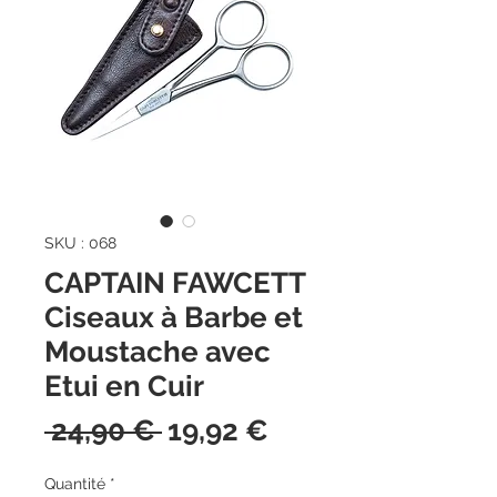
SKU : 068
CAPTAIN FAWCETT
Ciseaux à Barbe et
Moustache avec
Etui en Cuir
Prix
Prix
 24,90 € 
19,92 €
original
promotionnel
Quantité
*