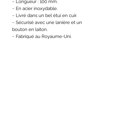
~ Longueur : 100 mm.
~ En acier inoxydable.
~ Livré dans un bel étui en cuir.
~ Sécurisé avec une lanière et un
bouton en laiton.
~ Fabriqué au Royaume-Uni.
REJOINEZ-NOUS SUR :
AVIS
Forum
Contact