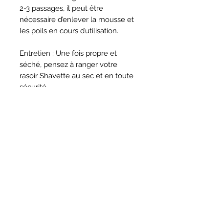
2-3 passages, il peut être
nécessaire d’enlever la mousse et
les poils en cours d’utilisation.
Entretien : Une fois propre et
séché, pensez à ranger votre
rasoir Shavette au sec et en toute
sécurité.
REJOINEZ-NOUS SUR :
AVIS
Forum