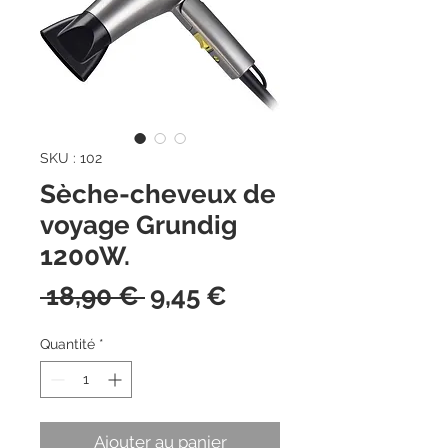
SKU : 102
Sèche-cheveux de
voyage Grundig
1200W.
Prix
Prix
 18,90 € 
9,45 €
original
promotionnel
Quantité
*
Ajouter au panier