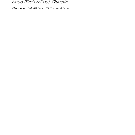
Aqua (Water/Eau), Glycerin,
Dicaprylyl Ether, Trilaureth-4,
Phosphate, Octyldodecanol,
Betaine, Aluminium Strach
Octenylsuccinate, Butyrospermum
parkii (Shea Butter) Oil, Parfum
(Fragrance), Tocopheryl Acetate,
Eucalyptus globulus Leaf Oil,
Menthol, Acrylates/C10-30 Alkyl
Acrylate Crosspolymer, Xanthan
Gum, Sodium Hydroxide, Disodium
EDTA, Ethylhexylglycerin, Caprylyl
Glycol, Phenoxyethanol, Benzyl
Alcohol, Alpha-isomethyllonone,
Limonene, Coumarin.