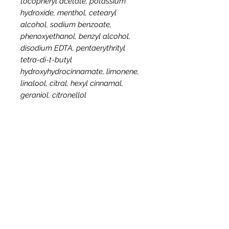
tocopheryl acetate, potassium
hydroxide, menthol, cetearyl
alcohol, sodium benzoate,
phenoxyethanol, benzyl alcohol,
disodium EDTA, pentaerythrityl
tetra-di-t-butyl
hydroxyhydrocinnamate, limonene,
linalool, citral, hexyl cinnamal,
geraniol, citronellol
Conseils d'utilisation
Humidifiez la peau et appliquez la
crème sur les zones à raser.
Massez en effectuant des
mouvements circulaires, jusqu'à
complète absorption.
Appliquez le savon, la crème ou la
mousse à raser puis procédez à
votre rasage.