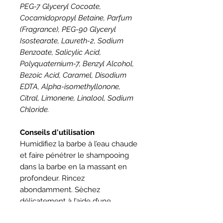
PEG-7 Glyceryl Cocoate,
Cocamidopropyl Betaine, Parfum
(Fragrance), PEG-90 Glyceryl
Isostearate, Laureth-2, Sodium
Benzoate, Salicylic Acid,
Polyquaternium-7, Benzyl Alcohol,
Bezoic Acid, Caramel, Disodium
EDTA, Alpha-isomethyllonone,
Citral, Limonene, Linalool, Sodium
Chloride.
Conseils d'utilisation
Humidifiez la barbe à l’eau chaude
et faire pénétrer le shampooing
dans la barbe en la massant en
profondeur. Rincez
abondamment. Sèchez
délicatement à l’aide d’une
serviette. Pensez à la serviette