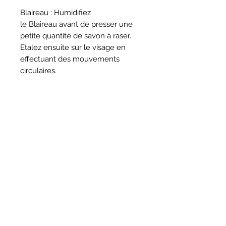
Blaireau : Humidifiez
le Blaireau
avant de presser une
petite quantité de savon à raser.
Etalez ensuite sur le visage en
effectuant des mouvements
circulaires.
Après chaque utilisation, pensez à
bien rincer la brosse à raser à l’eau
chaude puis secouez la
délicatement pour extraire l’excès
d’eau. Laissez sécher la tête vers
le bas sur son stand pour qu’elle
puisse finir de s’égoutter.